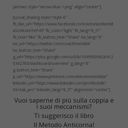
[arrows style=”arrow-blue-1.png” align=”center”]
[social_sharing style=”style-6″
fb_like_url=”https://www.facebook.com/AntonioMeridd
aScrittore?ref=hl” fb_color=”light” fb_lang=”it_IT”
fb_text=”like” fb_button_text=”Share” tw_lang=”it”
tw_url=”https://twitter.com/coachmeridda”
tw_button_text=”Share”
g_url=”https://plus.google.com/u/0/b/10990009626412
0362783/dashboard/overview” g_lang=”it”
g_button_text=”Share”
p_url=”https://www.pinterest.com/antoniomeridda/”
linkedin_url=”https://www.linkedin.com/profile/edit?
trk=tab_pro” linkedin_lang=”it_IT” alignment=”center”]
Vuoi saperne di più sulla coppia e
i suoi meccanismi?
Ti suggerisco il libro
Il Metodo Anticorna
!