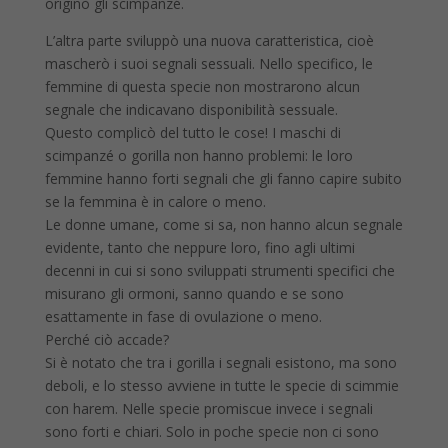
originò gli scimpanzé.
L’altra parte sviluppò una nuova caratteristica, cioè
mascherò i suoi segnali sessuali. Nello specifico, le
femmine di questa specie non mostrarono alcun
segnale che indicavano disponibilità sessuale.
Questo complicò del tutto le cose! I maschi di
scimpanzé o gorilla non hanno problemi: le loro
femmine hanno forti segnali che gli fanno capire subito
se la femmina è in calore o meno.
Le donne umane, come si sa, non hanno alcun segnale
evidente, tanto che neppure loro, fino agli ultimi
decenni in cui si sono sviluppati strumenti specifici che
misurano gli ormoni, sanno quando e se sono
esattamente in fase di ovulazione o meno.
Perché ciò accade?
Si è notato che tra i gorilla i segnali esistono, ma sono
deboli, e lo stesso avviene in tutte le specie di scimmie
con harem. Nelle specie promiscue invece i segnali
sono forti e chiari. Solo in poche specie non ci sono