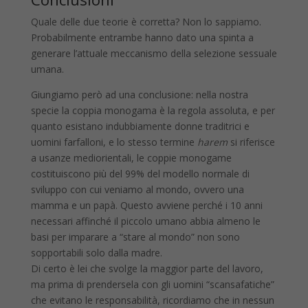
Quale delle due teorie è corretta? Non lo sappiamo.
Probabilmente entrambe hanno dato una spinta a
generare l’attuale meccanismo della selezione sessuale
umana.
Giungiamo però ad una conclusione: nella nostra
specie la coppia monogama è la regola assoluta, e per
quanto esistano indubbiamente donne traditrici e
uomini farfalloni, e lo stesso termine
harem
si riferisce
a usanze mediorientali, le coppie monogame
costituiscono più del 99% del modello normale di
sviluppo con cui veniamo al mondo, ovvero una
mamma e un papà. Questo avviene perché i 10 anni
necessari affinché il piccolo umano abbia almeno le
basi per imparare a “stare al mondo” non sono
sopportabili solo dalla madre.
Di certo è lei che svolge la maggior parte del lavoro,
ma prima di prendersela con gli uomini “scansafatiche”
che evitano le responsabilità, ricordiamo che in nessun