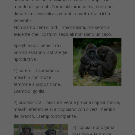
mondo dei primati. Come abbiamo detto, esistono
dimorfismi sessuali accentuati o ridotti. Cosa li ha
generati?
Non siamo certi di tutti i meccanismi, ma sembra
evidente che i costumi sessuali non siano un cas
o.
Spieghiamoci bene. Tra i
primati esistono 3 strategie
riproduttive:
1) harem – capobranco
maschio con molte
femmine a disposizione.
Esempio: gorilla.
2) promiscuità – nessuna vera e propria coppia stabile,
maschi efemmine si accoppiano con diversi membri
del branco. Esempio: scimpanzé.
3) cop
pia monogama –
maschio e femmina