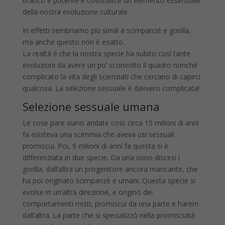
branco è potente e costituisce un elemento essenziale
della nostra evoluzione culturale.
In effetti sembriamo più simili a scimpanzé e gorilla,
ma anche questo non è esatto.
La realtà è che la nostra specie ha subito così tante
evoluzioni da avere un po’ sconvolto il quadro nonché
complicato la vita degli scienziati che cercano di capirci
qualcosa. La selezione sessuale è davvero complicata!
Selezione sessuale umana
Le cose pare siano andate così: circa 15 milioni di anni
fa esisteva una scimmia che aveva usi sessuali
promiscui. Poi, 9 milioni di anni fa questa si è
differenziata in due specie. Da una sono discesi i
gorilla, dall’altra un progenitore ancora mancante, che
ha poi originato scimpanzé e umani. Questa specie si
evolse in un’altra direzione, e originò dei
comportamenti misti, promiscui da una parte e harem
dall’altra. La parte che si specializzò nella promiscuità