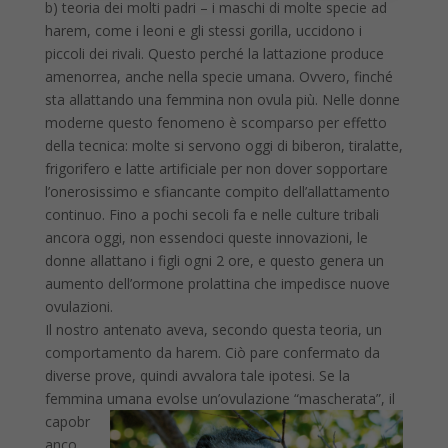
b) teoria dei molti padri – i maschi di molte specie ad
harem, come i leoni e gli stessi gorilla, uccidono i
piccoli dei rivali. Questo perché la lattazione produce
amenorrea, anche nella specie umana. Ovvero, finché
sta allattando una femmina non ovula più. Nelle donne
moderne questo fenomeno è scomparso per effetto
della tecnica: molte si servono oggi di biberon, tiralatte,
frigorifero e latte artificiale per non dover sopportare
l’onerosissimo e sfiancante compito dell’allattamento
continuo. Fino a pochi secoli fa e nelle culture tribali
ancora oggi, non essendoci queste innovazioni, le
donne allattano i figli ogni 2 ore, e questo genera un
aumento dell’ormone prolattina che impedisce nuove
ovulazioni.
Il nostro antenato aveva, secondo questa teoria, un
comportamento da harem. Ciò pare confermato da
diverse prove, quindi avvalora tale ipotesi. Se la
femmina umana evolse un’ovulazione “mascherat
a”, il
capobr
anco