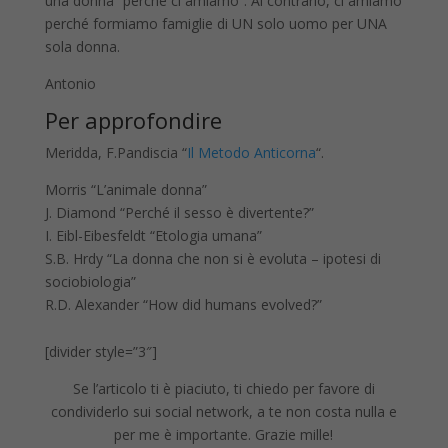
una donna “perché ci amiamo”. Al contrario, ci amiamo
perché formiamo famiglie di UN solo uomo per UNA
sola donna.
Antonio
Per approfondire
Meridda, F.Pandiscia “
Il Metodo Anticorna
“.
Morris “L’animale donna”
J. Diamond “Perché il sesso è divertente?”
I. Eibl-Eibesfeldt “Etologia umana”
S.B. Hrdy “La donna che non si è evoluta – ipotesi di
sociobiologia”
R.D. Alexander “How did humans evolved?”
[divider style=”3″]
Se l’articolo ti è piaciuto, ti chiedo per favore di
condividerlo sui social network, a te non costa nulla e
per me è importante. Grazie mille!