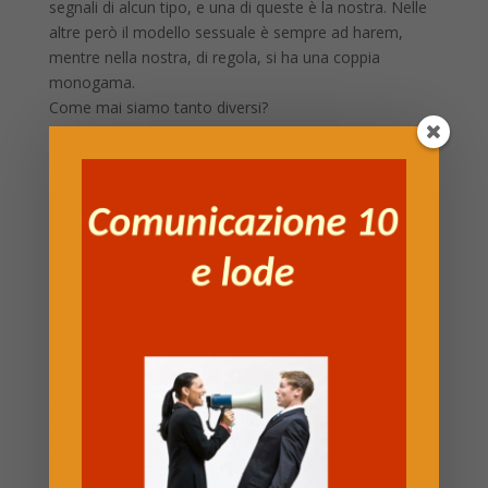
segnali di alcun tipo, e una di queste è la nostra. Nelle
altre però il modello sessuale è sempre ad harem,
mentre nella nostra, di regola, si ha una coppia
monogama.
Come mai siamo tanto diversi?
Due sono le teorie che giustificano l’attuale selezione
sessuale umana:
a) teoria del papà a casa – l’uomo rimane con la donna
perché così è sicuro che il figlio che porta sia suo. Non
ne ha la certezza matematica, ma rimanendo con lei
vigila in modo che nessuno le si avvicini. Questo
comportamento è presente anche in altri primati, ma
qui abbiamo dei segnali di qualche tipo. Il maschio
quindi rimane con la femmina e la difende nei giorni
“giusti”, abbandonandola subito dopo. Nel caso umano
questo non è possibile, quindi deve rimanere con lei più
tempo possibile. Risulta per l’uomo anche inutile, in
termini evolutivi, tradire la femmina, perché magari nel
tempo in cui va a cercarne un’altra qualcun altro se la
prende e lui rischia di avvicinarsi a una femmina che