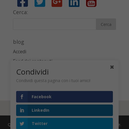
Cerca:
blog
Accedi
Feed dei contenuti
Condividi
Feed dei commenti
WordPress.org
Condividi questa pagina con i tuoi amici!
Facebook
LinkedIn
Twitter
Questo sito utilizza cookie per migliorare l'esperienza utente.