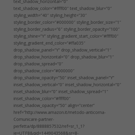
text_shadow_horizontal=”0″
text_shadow_color=”#ffff00″ text_shadow_blur=”0″
styling_width=”40″ styling_height=”30″
styling_border_color=”#000000″ styling_border_size=”1″
styling_border_radius=”6″ styling_border_opacity=”100″
styling_shine=”Y” styling_gradient_start_color=”#ffff00″
styling_gradient_end_color=”#ffa035″
drop_shadow_panel=”Y” drop_shadow_vertical=”1″
drop_shadow_horizontal=”0″ drop_shadow_blur=”1″
drop_shadow_spread=”0″
drop_shadow_color=”#000000″
drop_shadow_opacity=”50″ inset_shadow_panel=”Y”
inset_shadow_vertical=”0″ inset_shadow_horizontal=”0″
inset_shadow_blur=”0″ inset_shadow_spread=”1″
inset_shadow_color=”#ffff00″
inset_shadow_opacity=”50″ align=”center”
href=”http://www.amazon.it/metodo-anticorna-
Comunicare-partner-
perfetta/dp/8888857532/ref=sr_1_1?
ie=UTF8&qid=1449043568&sr=8-