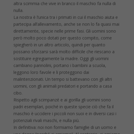
altra scimmia che vive in branco il maschio fa nulla di
nulla.
La nostra è l’unica tra i primati in cui il maschio aiuta e
partecipa all’allevamento, anche se non lo fa quasi mai
direttamente, specie nelle prime fasi. Gli uomini sono
però molto poco dotati per questo compito, come
spiegherò in un altro articolo, quindi per quanto
possano sforzarsi sarà molto difficile che riescano a
sostituire egregiamente la madre. Oggi gli uomini
cambiano pannolini, portano i bambini a scuola,
leggono loro favole e li proteggono dai
malintenzionati. Un tempo si battevano con gli altri
uomini, con gli animali predatori e portando a casa
cibo.
Rispetto agli scimpanzé e ai gorilla gli uomini sono
padri esemplari, poiché in queste specie ciò che fa il
maschio è uccidere i piccoli non suoi e in diversi casi i
potenziali rivali maschi, e nulla più.
In definitiva: noi non formiamo famiglie di un uomo e