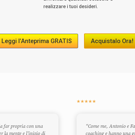
realizzare i tuoi desideri.
Leggi l'Anteprima GRATIS
Acquistalo Ora!
☆
☆
☆
☆
☆
da far propria con una
“Come me, Antonio e Fab
r la mente e l’inizio di
coaching e hanno una gr