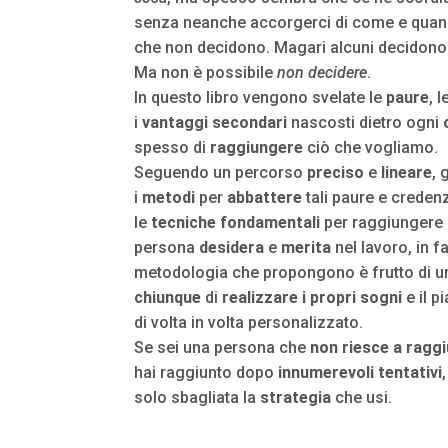
senza neanche accorgerci di come e quan
che non decidono. Magari alcuni decidono c
Ma non è possibile
non decidere
.
In questo libro vengono svelate le
paure
, l
i
vantaggi
secondari
nascosti dietro ogni
spesso di
raggiungere
ciò che vogliamo.
Seguendo un percorso
preciso
e
lineare
, 
i
metodi
per
abbattere
tali paure e credenz
le
tecniche
fondamentali
per raggiungere g
persona
desidera
e
merita
nel lavoro, in fa
metodologia che propongono è frutto di un 
chiunque
di
realizzare i propri sogni
e il 
di volta in volta personalizzato.
Se sei una persona che
non riesce a raggi
hai raggiunto dopo
innumerevoli tentativi
solo sbagliata la
strategia
che usi.