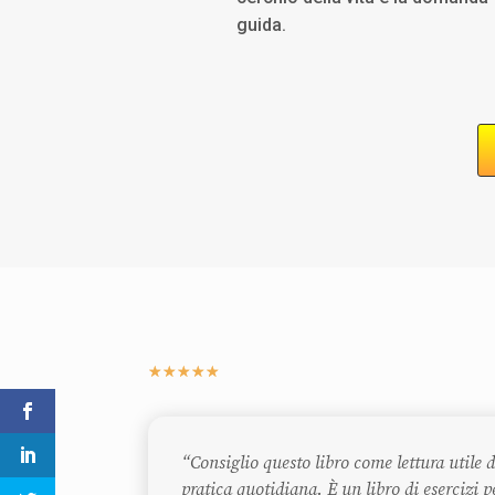
guida.
☆
☆
☆
☆
☆
“Consiglio questo libro come lettura utile 
pratica quotidiana. È un libro di esercizi pe