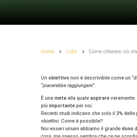
Home
I Libri
Come ottenere ciò ch
5
5
Un
obiettivo
non è descrivibile come un “
d
“
piacerebbe raggiungere
“.
È una
meta
alla quale
aspirare
veramente. 
più
importante
per noi.
Recenti studi indicano che solo il
3%
delle
obiettivi. Come è possibile?
Noi esseri umani abbiamo il grande
dono
d
cosa
, ma spesso sembra che ce ne scordia