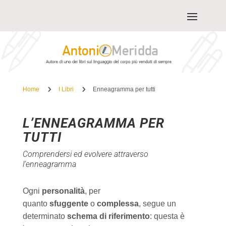
5
5
Home
I Libri
Enneagramma per tutti
L’ENNEAGRAMMA PER
TUTTI
Comprendersi ed evolvere attraverso
l’enneagramma
Ogni
personalità
, per
quanto
sfuggente
o
complessa
, segue un
determinato
schema di riferimento
: questa è