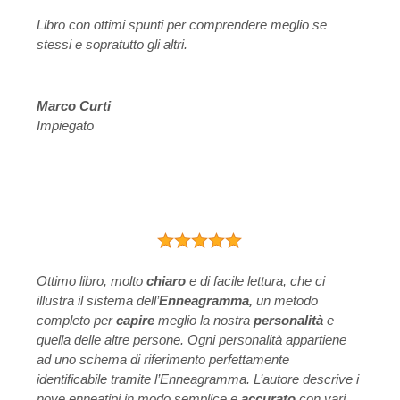
Libro con ottimi spunti per comprendere meglio se
stessi e sopratutto gli altri.
Marco Curti
Impiegato
Ottimo libro, molto
chiaro
e di facile lettura, che ci
illustra il sistema dell’
E
nneagramma,
un metodo
completo per
capire
meglio la nostra
personalità
e
quella delle altre persone. Ogni personalità appartiene
ad uno schema di riferimento perfettamente
identificabile tramite l’Enneagramma. L’autore descrive i
nove enneatipi in modo semplice e
accurato
con vari