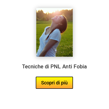
Tecniche di PNL Anti Fobia
Tecniche di PNL Anti Fobia
Scopri di più
Scopri di più