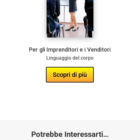
Per gli Imprenditori e i Venditori
Per gli Imprenditori e i Venditori
Linguaggio del corpo
Linguaggio del corpo
Scopri di più
Scopri di più
Potrebbe Interessarti…