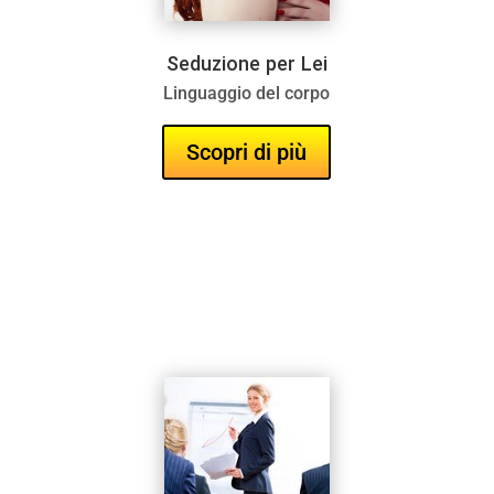
Seduzione per Lei
Seduzione per Lei
Linguaggio del corpo
Linguaggio del corpo
Scopri di più
Scopri di più