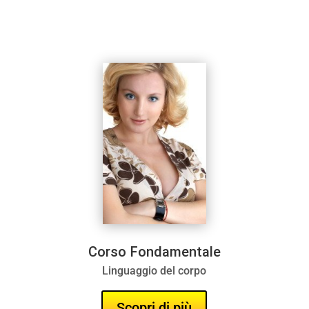
Corso Fondamentale
Corso Fondamentale
Linguaggio del corpo
Linguaggio del corpo
Scopri di più
Scopri di più