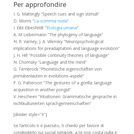
Per approfondire
I. G. Mattingly “Speech cues and sign stimuli”
D. Morris “
La scimmia nuda
”
I. Eibl-Eibesfeldt “
Etologia umana
”
A. M Liebermann “The phylogeny of language”
N. R. Varney, J. A. Vilensky “Neuropsychological
implications for preadaptation and language evolution”
J. H. Hill “Possible continuity theories of language”
N. Chomsky “Language and the mind”
G. Tembrock “Phonetische eigenschaften von
primatenlauten in evolutions-aspekt”
F. G. Patterson “The gestures of a gorilla: language
acquisition in another pongid”
V. Hescheen “Intuitionen. Grammatische gesprache in
nichtkulturierten sprachgemeinschaften”
[divider style=”3″]
Se l’articolo ti è piaciuto, ti chiedo per favore di
condividerlo sui social network, a te non costa nulla e