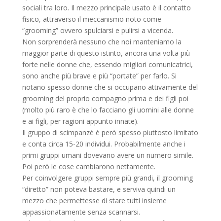
sociali tra loro. Il mezzo principale usato è il contatto
fisico, attraverso il meccanismo noto come
“grooming” ovvero spulciarsi e pulirsi a vicenda.
Non sorprenderà nessuno che noi manteniamo la
maggior parte di questo istinto, ancora una volta più
forte nelle donne che, essendo migliori comunicatrici,
sono anche più brave e più “portate” per farlo. Si
notano spesso donne che si occupano attivamente del
grooming del proprio compagno prima e dei figli poi
(molto più raro è che lo facciano gli uomini alle donne
e ai figli, per ragioni appunto innate).
Il gruppo di scimpanzé è però spesso piuttosto limitato
e conta circa 15-20 individui. Probabilmente anche i
primi gruppi umani dovevano avere un numero simile.
Poi però le cose cambiarono nettamente.
Per coinvolgere gruppi sempre più grandi, il grooming
“diretto” non poteva bastare, e serviva quindi un
mezzo che permettesse di stare tutti insieme
appassionatamente senza scannarsi.