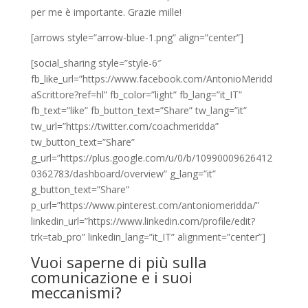
per me è importante. Grazie mille!
[arrows style=”arrow-blue-1.png” align=”center”]
[social_sharing style=”style-6″
fb_like_url=”https://www.facebook.com/AntonioMeridd
aScrittore?ref=hl” fb_color=”light” fb_lang=”it_IT”
fb_text=”like” fb_button_text=”Share” tw_lang=”it”
tw_url=”https://twitter.com/coachmeridda”
tw_button_text=”Share”
g_url=”https://plus.google.com/u/0/b/10990009626412
0362783/dashboard/overview” g_lang=”it”
g_button_text=”Share”
p_url=”https://www.pinterest.com/antoniomeridda/”
linkedin_url=”https://www.linkedin.com/profile/edit?
trk=tab_pro” linkedin_lang=”it_IT” alignment=”center”]
Vuoi saperne di più sulla
comunicazione e i suoi
meccanismi?