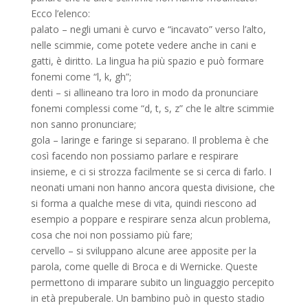
Ecco l’elenco:
palato – negli umani è curvo e “incavato” verso l’alto,
nelle scimmie, come potete vedere anche in cani e
gatti, è diritto. La lingua ha più spazio e può formare
fonemi come “l, k, gh”;
denti – si allineano tra loro in modo da pronunciare
fonemi complessi come “d, t, s, z” che le altre scimmie
non sanno pronunciare;
gola – laringe e faringe si separano. Il problema è che
così facendo non possiamo parlare e respirare
insieme, e ci si strozza facilmente se si cerca di farlo. I
neonati umani non hanno ancora questa divisione, che
si forma a qualche mese di vita, quindi riescono ad
esempio a poppare e respirare senza alcun problema,
cosa che noi non possiamo più fare;
cervello – si sviluppano alcune aree apposite per la
parola, come quelle di Broca e di Wernicke. Queste
permettono di imparare subito un linguaggio percepito
in età prepuberale. Un bambino può in questo stadio