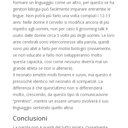
formare un linguaggio come un altro, per questo se ha
genitori bilingui può facilmente imparare entrambe le
lingue. Non potrà più farlo una volta compiuti i 12-13
anni. Nelle donne il cervello si modifica ancora di più
rispetto agli uomini, non per caso il grooming talk è
usato dalle donne circa 5 volte più degli uomini. Le loro
aree cerebrali sono interconnesse alla parola, quindi
sono più abili a farlo per motivi biologici (ovviamente,
se non educate a farlo non svilupperanno molto
questa capacità, così come nessuno diverrà mai un
grande atleta se non si allenerà).
Il neonato emette molti fonemi e suoni, ma questo è
pressoché identico nel neonato di scimpanzé. La
differenza è che quest’ultimo non si differenzierà
molto, crescendo, da questo tipo di comunicazione
“primitivo”, mentre un essere umano evolverà il suo
linguaggio sentendo quello altrui.
Conclusioni
La parola non è quindi del tutto innata. Ovviamente