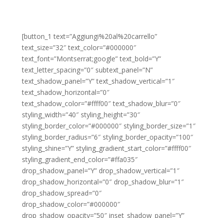
[button_1 text=”Aggiungi%20al%20carrello”
text_size=”32″ text_color=”#000000″
text_font=”Montserrat;google” text_bold=”Y”
text_letter_spacing=”0″ subtext_panel=”N”
text_shadow_panel=”Y” text_shadow_vertical=”1″
text_shadow_horizontal=”0″
text_shadow_color=”#ffff00″ text_shadow_blur=”0″
styling_width=”40″ styling_height=”30″
styling_border_color=”#000000″ styling_border_size=”1″
styling_border_radius=”6″ styling_border_opacity=”100″
styling_shine=”Y” styling_gradient_start_color=”#ffff00″
styling_gradient_end_color=”#ffa035″
drop_shadow_panel=”Y” drop_shadow_vertical=”1″
drop_shadow_horizontal=”0″ drop_shadow_blur=”1″
drop_shadow_spread=”0″
drop_shadow_color=”#000000″
drop_shadow_opacity=”50″ inset_shadow_panel=”Y”