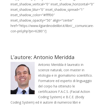
inset_shadow_vertical=”0″ inset_shadow_horizontal=”0″
inset_shadow_blur=”0″ inset_shadow_spread=”1″
inset_shadow_color=”#ffff00″
inset_shadow_opacity=”50″ align=”center”
href=”https://www.ilgiardinodeilibri.it/libri/__comunicare-
con-pnl.php?pn=6280″/]
L’autore: Antonio Meridda
Antonio Meridda è laureato in
scienze naturali, con master in
etologia e in giornalismo scientifico.
Formatore ed esperto di linguaggio
del corpo ha ottenuto le
certificazioni F.A.C.S. (Facial Action
Coding System) e B.C.E. (Body
Coding System) ed è autore di numerosi libri e