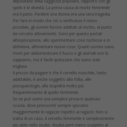
depositarie della saggezza popolare, rapporto con gli
spiriti e le divinità. La prima causa di morte femminile
era il parto. Perdere una donna era una vera tragedia.
Per fare in modo che ciò si verificasse il meno
possibile, gli uomini furono adattati al rischio, al punto
da cercarlo attivamente. Sono per questo portati
all’esplorazione, allo sperimentare cose rischiose e in
definitiva, all’inventare nuove cose. Quanti uomini siano
morti per addomesticare il fuoco e gli animali non lo
sappiamo, ma è facile ipotizzare che siano stati
migliaia.
Il prezzo da pagare è che il cervello maschile, tanto
adattabile, è anche soggetto alla follia, alle
psicopatologie, alla stupidità molto più
frequentemente di quello femminile.
Se ne può avere una semplice prova in qualsiasi
scuola, dove pressoché sempre spiccano
maggiormente le ragazze rispetto ai ragazzi. Non si
tratta di un caso, il cervello femminile è semplicemente
più abile nello studio. Risulta però meno soggetto al