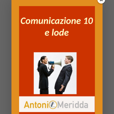
sono più brave a vivere in città, in piccole case, a
contatto con molti umani e con spazi ristretti. Il
problema dell’uomo è trovare le calze nel cassetto o il
latte nel frigo, il problema della donna è vivere con
uomini incapaci di trovare queste cose.
Grazie alle pistole la forza muscolare non conta più
nulla – vero, mirare rimane una qualità maschile, ma
quando ci si
trova davanti a qualcuno armato di mitragliatore conta
ben poco – e con i nuovi mezzi di comunicazione la
connessione con gli altri è fondamentale, e in questo
gli uomini sono semplicemente sprovvisti delle giuste
attrezzature.
Il cervello maschile non è fatto per comunicare tanto
bene quanto quello femminile. Le statistiche su
dislessia e balbuzie lo dicono molto evidentemente: su
100 persone affette da questi due disturbi, circa il 90%
è maschile. Questo perché nella donna i due emisferi