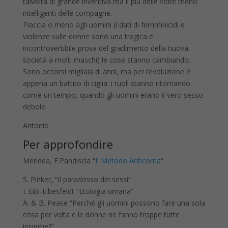
talvolta di grande inventiva ma il più delle volte meno
intelligenti delle compagne.
Piaccia o meno agli uomini (i dati di femminicidi e
violenze sulle donne sono una tragica e
incontrovertibile prova del gradimento della nuova
società a molti maschi) le cose stanno cambiando.
Sono occorsi migliaia di anni, ma per l’evoluzione è
appena un battito di ciglia: i ruoli stanno ritornando
come un tempo, quando gli uomini erano il vero sesso
debole.
Antonio
Per approfondire
Meridda, F.Pandiscia “
Il Metodo Anticorna
“.
S. Pinker, “Il paradosso dei sessi”
I. Eibl-Eibesfeldt “Etologia umana”
A. & B. Pease “Perché gli uomini possono fare una sola
cosa per volta e le donne ne fanno troppe tutte
insieme?”