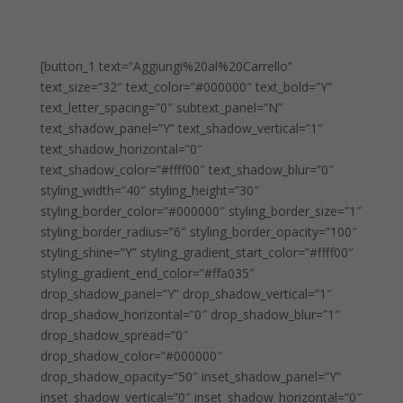
[button_1 text=”Aggiungi%20al%20Carrello”
text_size=”32″ text_color=”#000000″ text_bold=”Y”
text_letter_spacing=”0″ subtext_panel=”N”
text_shadow_panel=”Y” text_shadow_vertical=”1″
text_shadow_horizontal=”0″
text_shadow_color=”#ffff00″ text_shadow_blur=”0″
styling_width=”40″ styling_height=”30″
styling_border_color=”#000000″ styling_border_size=”1″
styling_border_radius=”6″ styling_border_opacity=”100″
styling_shine=”Y” styling_gradient_start_color=”#ffff00″
styling_gradient_end_color=”#ffa035″
drop_shadow_panel=”Y” drop_shadow_vertical=”1″
drop_shadow_horizontal=”0″ drop_shadow_blur=”1″
drop_shadow_spread=”0″
drop_shadow_color=”#000000″
drop_shadow_opacity=”50″ inset_shadow_panel=”Y”
inset_shadow_vertical=”0″ inset_shadow_horizontal=”0″