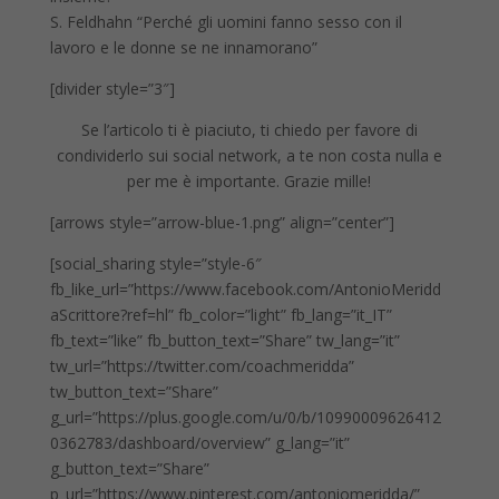
S. Feldhahn “Perché gli uomini fanno sesso con il
lavoro e le donne se ne innamorano”
[divider style=”3″]
Se l’articolo ti è piaciuto, ti chiedo per favore di
condividerlo sui social network, a te non costa nulla e
per me è importante. Grazie mille!
[arrows style=”arrow-blue-1.png” align=”center”]
[social_sharing style=”style-6″
fb_like_url=”https://www.facebook.com/AntonioMeridd
aScrittore?ref=hl” fb_color=”light” fb_lang=”it_IT”
fb_text=”like” fb_button_text=”Share” tw_lang=”it”
tw_url=”https://twitter.com/coachmeridda”
tw_button_text=”Share”
g_url=”https://plus.google.com/u/0/b/10990009626412
0362783/dashboard/overview” g_lang=”it”
g_button_text=”Share”
p_url=”https://www.pinterest.com/antoniomeridda/”