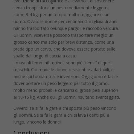
evoluzione di raccoglitrice e allevatrice, di sostenere
senza troppi sforzi un peso mediamente leggero,
come 3-4 kg, per un tempo molto maggiore di un
uomo. Ovvio: le donne per centinaia di migliaia di anni
hanno trasportato ovunque pargoli e raccolto verdura.
Gli uomini viceversa possono trasportare meglio un
grosso carico ma solo per brevi distanze, come una
preda tipo un cervo, che doveva essere portato sulle
spalle dal luogo di caccia a casa.
I muscoli femminili, quindi, sono più “densi” di quelli
maschili. Ciò rende le donne resistenti e adattabili, e
anche qui torniamo alle invenzioni. Oggigiorno è facile
dover portare un peso leggero per tutto il giorno,
molto meno probabile caricarsi di grossi pesi superiori
ai 10-15 kg. Anche qui, gli uomini risultano svantaggiati.
Ovvero: se si fa la gara a chi sposta più peso vincono
gli uomini. Se si fa la gara a chi si lava i denti più a
lungo, vincono le donne!
Conclusioni