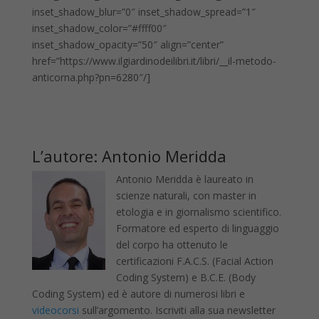
inset_shadow_blur=”0″ inset_shadow_spread=”1″
inset_shadow_color=”#ffff00″
inset_shadow_opacity=”50″ align=”center”
href=”https://www.ilgiardinodeilibri.it/libri/__il-metodo-
anticorna.php?pn=6280″/]
L’autore: Antonio Meridda
Antonio Meridda è laureato in
scienze naturali, con master in
etologia e in giornalismo scientifico.
Formatore ed esperto di linguaggio
del corpo ha ottenuto le
certificazioni F.A.C.S. (Facial Action
Coding System) e B.C.E. (Body
Coding System) ed è autore di numerosi libri e
videocorsi
sull’argomento. Iscriviti alla sua newsletter